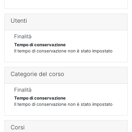
Utenti
Finalità
Tempo di conservazione
Il tempo di conservazione non è stato impostato
Categorie del corso
Finalità
Tempo di conservazione
Il tempo di conservazione non è stato impostato
Corsi